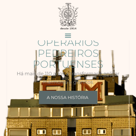
DESDE 1914
COOPERATIVA DE
PRODUÇÃO DOS
OPERÁRIOS
PEDREIROS
PORTUENSES
Há mais de 110 anos a transformar e aplicar
mármores e granitos.
A NOSSA HISTÓRIA