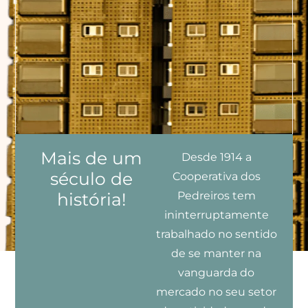
Mais de um
Desde 1914 a
século de
Cooperativa dos
história!
Pedreiros tem
ininterruptamente
trabalhado no sentido
de se manter na
vanguarda do
mercado no seu setor