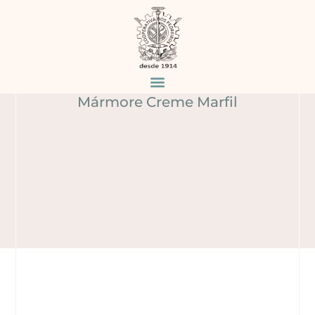
MÁRMORE CREME
MARFIL
Home
Produtos
/
/
Mármore Creme Marfil