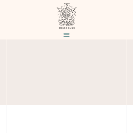
PEDRAS SALGADAS
Home
Produtos
/
/
Pedras Salgadas