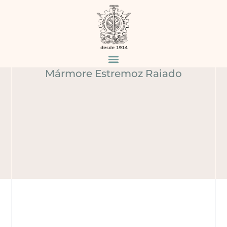
MÁRMORE
ESTREMOZ RAIADO
Home
Produtos
/
/
Mármore Estremoz Raiado